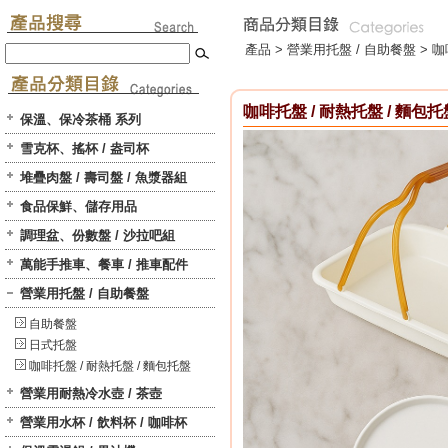
產品 >
營業用托盤 / 自助餐盤
>
咖
咖啡托盤 / 耐熱托盤 / 麵包托
保溫、保冷茶桶 系列
雪克杯、搖杯 / 盎司杯
堆疊肉盤 / 壽司盤 / 魚漿器組
食品保鮮、儲存用品
調理盆、份數盤 / 沙拉吧組
萬能手推車、餐車 / 推車配件
營業用托盤 / 自助餐盤
自助餐盤
日式托盤
咖啡托盤 / 耐熱托盤 / 麵包托盤
營業用耐熱冷水壺 / 茶壺
營業用水杯 / 飲料杯 / 咖啡杯