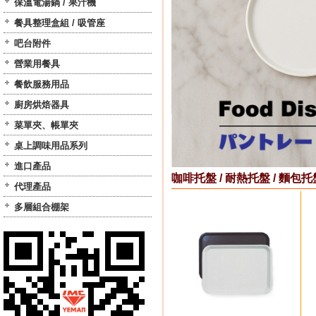
保溫電湯鍋 / 果汁機
餐具整理盒組 / 吸管座
吧台附件
營業用餐具
餐飲服務用品
廚房烘焙器具
菜單夾、帳單夾
桌上調味用品系列
進口產品
咖啡托盤 / 耐熱托盤 / 麵包托
代理產品
多層組合棚架