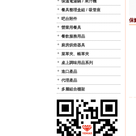
保溫電湯鍋 / 果汁機
餐具整理盒組 / 吸管座
吧台附件
保
營業用餐具
餐飲服務用品
廚房烘焙器具
菜單夾、帳單夾
桌上調味用品系列
進口產品
代理產品
多層組合棚架