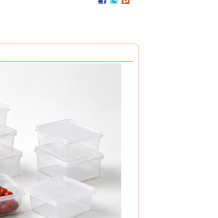
PC / 食用級 聚碳酸酯樹脂 製成
耐撞擊、耐高溫、抗冷凍
可用於洗碗機、冰箱、冷凍庫
杯架組
PP / 食用級 聚丙烯樹脂 製成
設計簡潔，清洗方便，符合食品安全衛生規範。
搭配餐具整理盒，使用方式多元。