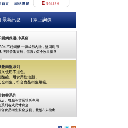
| 最新訊息
| 線上詢價
不銹鋼保溫/冷茶痛
#304 不銹鋼板 一體成形內膽，堅固耐用
PU液體發泡夾層，保溫 / 保冷效果優良
堆疊肉盤系列
經久使用不退色。
耐酸鹼、耐食用性油脂，
安全衛生，
符合食品衛生規範。
份數盤系列
飯店、餐廳等營業場所專用
全系列各式尺寸齊全
符合食品衛生安全規範，
雙酚A
未檢出
食材保鮮筒系列