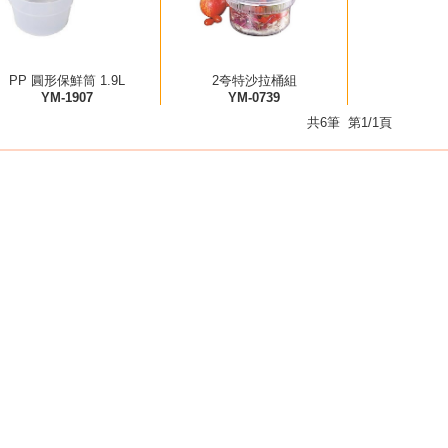
PP 圓形保鮮筒 1.9L
2夸特沙拉桶組
YM-1907
YM-0739
共6筆 第1/1頁