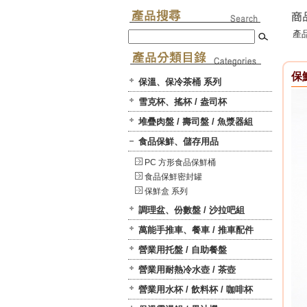
產品
保
保溫、保冷茶桶 系列
雪克杯、搖杯 / 盎司杯
堆疊肉盤 / 壽司盤 / 魚漿器組
食品保鮮、儲存用品
PC 方形食品保鮮桶
食品保鮮密封罐
保鮮盒 系列
調理盆、份數盤 / 沙拉吧組
萬能手推車、餐車 / 推車配件
營業用托盤 / 自助餐盤
營業用耐熱冷水壺 / 茶壺
營業用水杯 / 飲料杯 / 咖啡杯