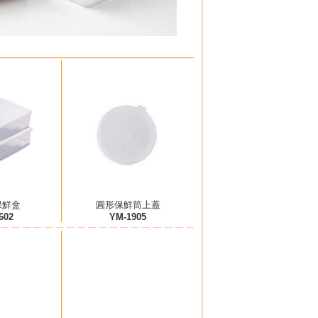
 保鮮盒
圓形保鮮筒上蓋
602
YM-1905