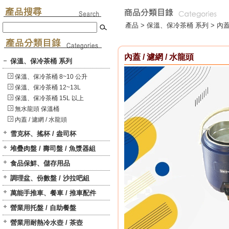
產品 >
保溫、保冷茶桶 系列
>
內蓋
內蓋 / 濾網 / 水龍頭
保溫、保冷茶桶 系列
保溫、保冷茶桶 8~10 公升
保溫、保冷茶桶 12~13L
保溫、保冷茶桶 15L 以上
無水龍頭 保溫桶
內蓋 / 濾網 / 水龍頭
雪克杯、搖杯 / 盎司杯
堆疊肉盤 / 壽司盤 / 魚漿器組
食品保鮮、儲存用品
調理盆、份數盤 / 沙拉吧組
萬能手推車、餐車 / 推車配件
營業用托盤 / 自助餐盤
營業用耐熱冷水壺 / 茶壺