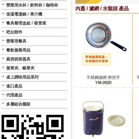
營業用水杯 / 飲料杯 / 咖啡杯
內蓋 / 濾網 / 水龍頭 產品
保溫電湯鍋 / 果汁機
餐具整理盒組 / 吸管座
吧台附件
營業用餐具
餐飲服務用品
廚房烘焙器具
菜單夾、帳單夾
桌上調味用品系列
不銹鋼濾網 附把手
YM-0920
進口產品
代理產品
多層組合棚架