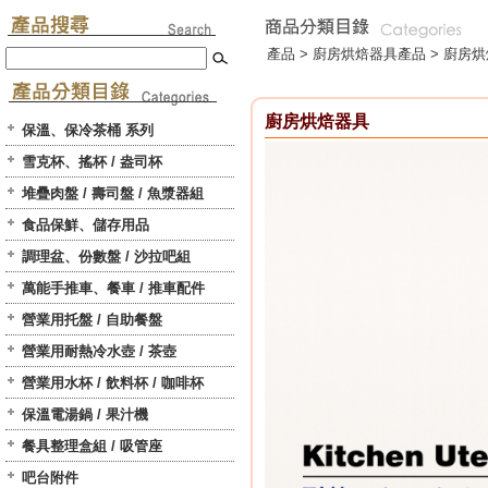
產品 >
廚房烘焙器具
產品 > 廚房
廚房烘焙器具
保溫、保冷茶桶 系列
雪克杯、搖杯 / 盎司杯
堆疊肉盤 / 壽司盤 / 魚漿器組
食品保鮮、儲存用品
調理盆、份數盤 / 沙拉吧組
萬能手推車、餐車 / 推車配件
營業用托盤 / 自助餐盤
營業用耐熱冷水壺 / 茶壺
營業用水杯 / 飲料杯 / 咖啡杯
保溫電湯鍋 / 果汁機
餐具整理盒組 / 吸管座
吧台附件