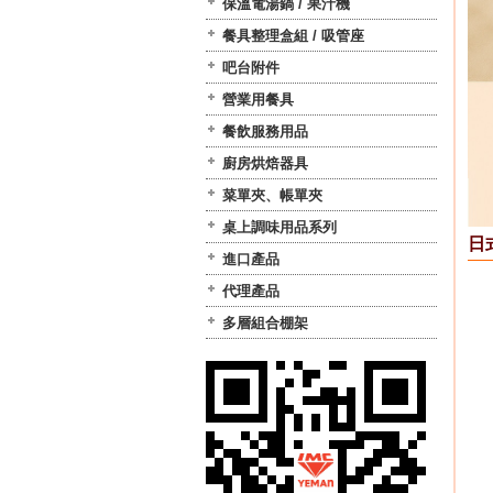
保溫電湯鍋 / 果汁機
餐具整理盒組 / 吸管座
吧台附件
營業用餐具
餐飲服務用品
廚房烘焙器具
菜單夾、帳單夾
桌上調味用品系列
日
進口產品
代理產品
多層組合棚架