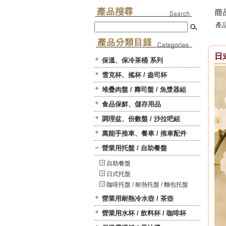
產品
日
保溫、保冷茶桶 系列
雪克杯、搖杯 / 盎司杯
堆疊肉盤 / 壽司盤 / 魚漿器組
食品保鮮、儲存用品
調理盆、份數盤 / 沙拉吧組
萬能手推車、餐車 / 推車配件
營業用托盤 / 自助餐盤
自助餐盤
日式托盤
咖啡托盤 / 耐熱托盤 / 麵包托盤
營業用耐熱冷水壺 / 茶壺
營業用水杯 / 飲料杯 / 咖啡杯