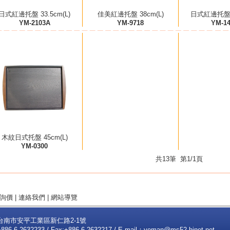
日式紅邊托盤 33.5cm(L)
佳美紅邊托盤 38cm(L)
日式紅邊托盤 4
YM-2103A
YM-9718
YM-1
木紋日式托盤 45cm(L)
YM-0300
共13筆 第1/1頁
詢價
|
連絡我們
|
網站導覽
2台南市安平工業區新仁路2-1號
+886-6-2632233 / Fax:+886-6-2632217 / E-mail：
yeman@ms52.hinet.net