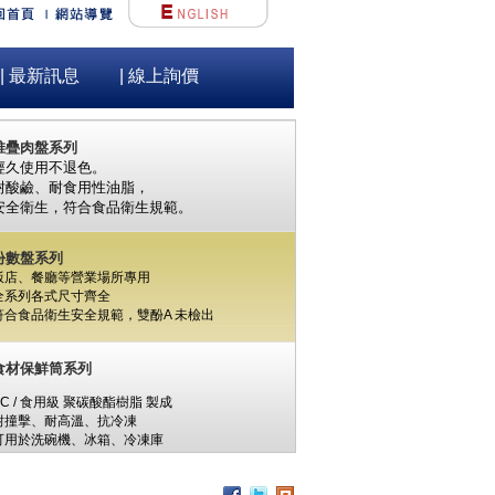
不銹鋼保溫/冷茶痛
#304 不銹鋼板 一體成形內膽，堅固耐用
| 最新訊息
| 線上詢價
PU液體發泡夾層，保溫 / 保冷效果優良
堆疊肉盤系列
經久使用不退色。
耐酸鹼、耐食用性油脂，
安全衛生，
符合食品衛生規範。
份數盤系列
飯店、餐廳等營業場所專用
全系列各式尺寸齊全
符合食品衛生安全規範，
雙酚A
未檢出
食材保鮮筒系列
PC / 食用級 聚碳酸酯樹脂 製成
耐撞擊、耐高溫、抗冷凍
可用於洗碗機、冰箱、冷凍庫
杯架組