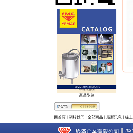
產品型錄
回首頁
|
關於我們
|
全部商品
|
最新訊息
|
線上
70