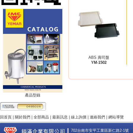
ABS 壽司盤
YM-1502
產品型錄
回首頁
|
關於我們
|
全部商品
|
最新訊息
|
線上詢價
|
連絡我們
|
網站導覽
702台南市安平工業區新仁路2-1號