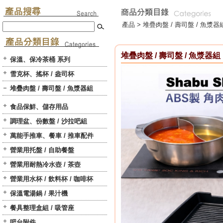
產品 >
堆疊肉盤 / 壽司盤 / 魚漿器
堆疊肉盤 / 壽司盤 / 魚漿器組
保溫、保冷茶桶 系列
雪克杯、搖杯 / 盎司杯
堆疊肉盤 / 壽司盤 / 魚漿器組
食品保鮮、儲存用品
調理盆、份數盤 / 沙拉吧組
萬能手推車、餐車 / 推車配件
營業用托盤 / 自助餐盤
營業用耐熱冷水壺 / 茶壺
營業用水杯 / 飲料杯 / 咖啡杯
保溫電湯鍋 / 果汁機
餐具整理盒組 / 吸管座
吧台附件