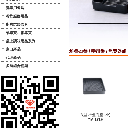
營業用餐具
餐飲服務用品
廚房烘焙器具
菜單夾、帳單夾
桌上調味用品系列
進口產品
堆疊肉盤 / 壽司盤 / 魚漿器組
代理產品
多層組合棚架
方型 堆疊肉盤 (小)
YM-1719