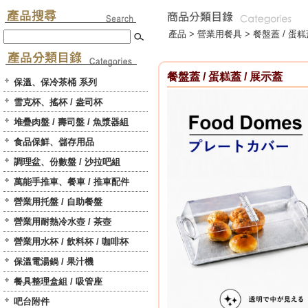
產品 >
營業用餐具
>
餐盤蓋 / 蛋糕
餐盤蓋 / 蛋糕蓋 / 展示蓋
保溫、保冷茶桶 系列
雪克杯、搖杯 / 盎司杯
堆疊肉盤 / 壽司盤 / 魚漿器組
食品保鮮、儲存用品
調理盆、份數盤 / 沙拉吧組
萬能手推車、餐車 / 推車配件
營業用托盤 / 自助餐盤
營業用耐熱冷水壺 / 茶壺
營業用水杯 / 飲料杯 / 咖啡杯
保溫電湯鍋 / 果汁機
餐具整理盒組 / 吸管座
吧台附件