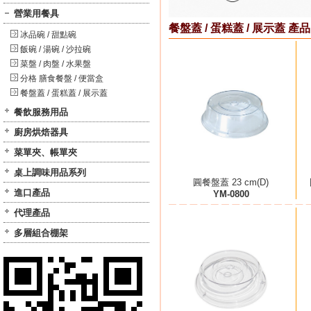
營業用餐具
餐盤蓋 / 蛋糕蓋 / 展示蓋 產品
冰品碗 / 甜點碗
飯碗 / 湯碗 / 沙拉碗
菜盤 / 肉盤 / 水果盤
分格 膳食餐盤 / 便當盒
餐盤蓋 / 蛋糕蓋 / 展示蓋
餐飲服務用品
廚房烘焙器具
菜單夾、帳單夾
桌上調味用品系列
圓餐盤蓋 23 cm(D)
進口產品
YM-0800
代理產品
多層組合棚架