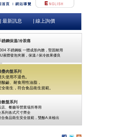
| 最新訊息
| 線上詢價
不銹鋼保溫/冷茶痛
#304 不銹鋼板 一體成形內膽，堅固耐用
PU液體發泡夾層，保溫 / 保冷效果優良
堆疊肉盤系列
經久使用不退色。
耐酸鹼、耐食用性油脂，
安全衛生，
符合食品衛生規範。
份數盤系列
飯店、餐廳等營業場所專用
全系列各式尺寸齊全
符合食品衛生安全規範，
雙酚A
未檢出
食材保鮮筒系列