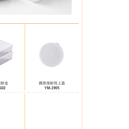
 保鮮盒
圓形保鮮筒上蓋
602
YM-1905