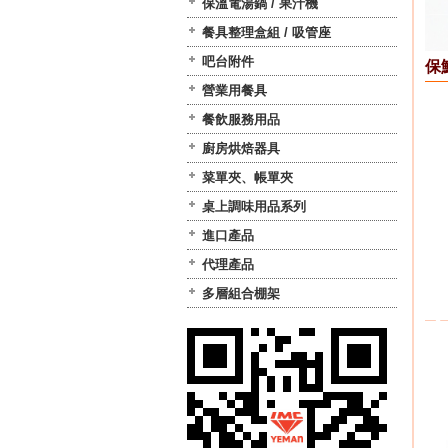
保溫電湯鍋 / 果汁機
餐具整理盒組 / 吸管座
吧台附件
保
營業用餐具
餐飲服務用品
廚房烘焙器具
菜單夾、帳單夾
桌上調味用品系列
進口產品
代理產品
多層組合棚架