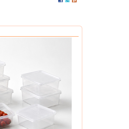
PC / 食用級 聚碳酸酯樹脂 製成
耐撞擊、耐高溫、抗冷凍
可用於洗碗機、冰箱、冷凍庫
杯架組
PP / 食用級 聚丙烯樹脂 製成
設計簡潔，清洗方便，符合食品安全衛生規範。
搭配餐具整理盒，使用方式多元。