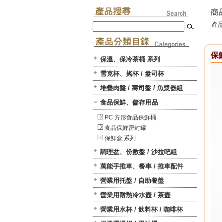
產品
保
保溫、保冷茶桶 系列
雪克杯、搖杯 / 盎司杯
堆疊肉盤 / 壽司盤 / 魚漿器組
食品保鮮、儲存用品
PC 方形食品保鮮桶
食品保鮮密封罐
保鮮盒 系列
調理盆、份數盤 / 沙拉吧組
萬能手推車、餐車 / 推車配件
營業用托盤 / 自助餐盤
營業用耐熱冷水壺 / 茶壺
營業用水杯 / 飲料杯 / 咖啡杯