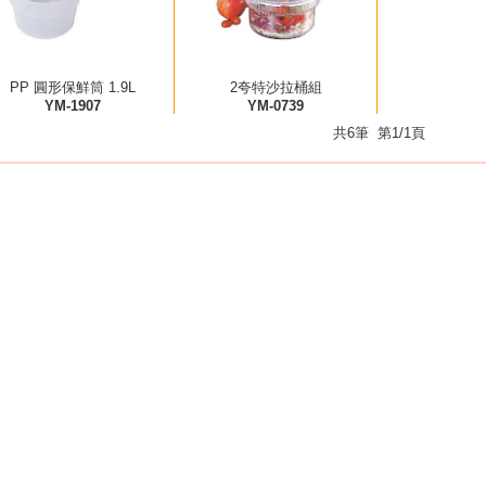
PP 圓形保鮮筒 1.9L
2夸特沙拉桶組
YM-1907
YM-0739
共6筆 第1/1頁