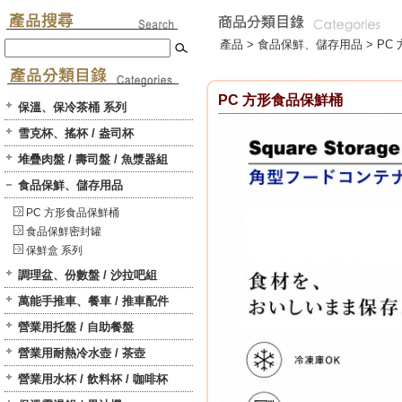
產品 >
食品保鮮、儲存用品
>
PC
PC 方形食品保鮮桶
保溫、保冷茶桶 系列
雪克杯、搖杯 / 盎司杯
堆疊肉盤 / 壽司盤 / 魚漿器組
食品保鮮、儲存用品
PC 方形食品保鮮桶
食品保鮮密封罐
保鮮盒 系列
調理盆、份數盤 / 沙拉吧組
萬能手推車、餐車 / 推車配件
營業用托盤 / 自助餐盤
營業用耐熱冷水壺 / 茶壺
營業用水杯 / 飲料杯 / 咖啡杯