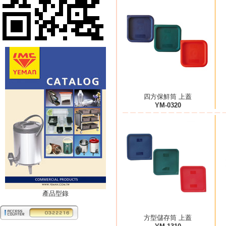
四方保鮮筒 上蓋
YM-0320
產品型錄
方型儲存筒 上蓋