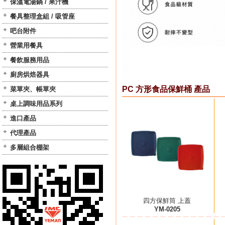
保溫電湯鍋 / 果汁機
餐具整理盒組 / 吸管座
吧台附件
營業用餐具
餐飲服務用品
廚房烘焙器具
PC 方形食品保鮮桶 產品
菜單夾、帳單夾
桌上調味用品系列
進口產品
代理產品
多層組合棚架
四方保鮮筒 上蓋
YM-0205