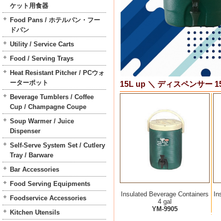
ケット用食器
Food Pans / ホテルパン・フー
ドパン
Utility / Service Carts
Food / Serving Trays
Heat Resistant Pitcher / PCウォ
ーターポット
15L up ＼ ディスペンサー 15
Beverage Tumblers / Coffee
Cup / Champagne Coupe
Soup Warmer / Juice
Dispenser
Self-Serve System Set / Cutlery
Tray / Barware
Bar Accessories
Food Serving Equipments
Insulated Beverage Containers
In
Foodservice Accessories
4 gal
YM-9905
Kitchen Utensils