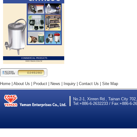
Home
|
About Us
|
Product
|
News
|
Inquiry
|
Contact Us
|
Site Map
No.2-1, Xinren Rd., Tainan City 702
Tel:+886-6-2632233 / Fax:+886-6-26